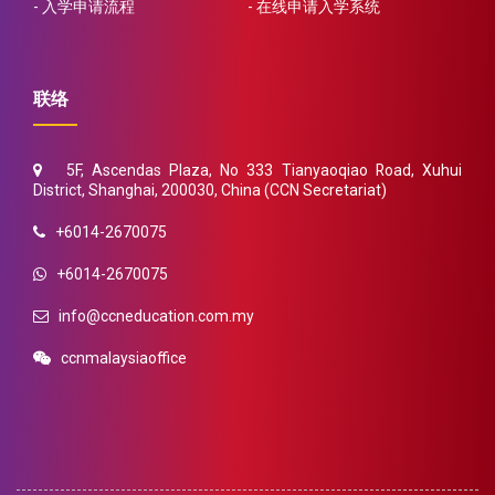
入学申请流程
在线申请入学系统
联络
5F, Ascendas Plaza, No 333 Tianyaoqiao Road, Xuhui
District, Shanghai, 200030, China (CCN Secretariat)
+6014-2670075
+6014-2670075
info@ccneducation.com.my
ccnmalaysiaoffice