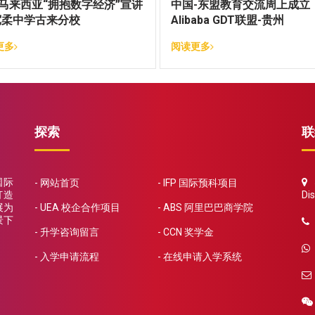
N马来西亚“拥抱数字经济”宣讲
中国-东盟教育交流周上成立
宽柔中学古来分校
Alibaba GDT联盟-贵州
更多
阅读更多
探索
联
国际
5
网站首页
IFP 国际预科项目
打造
Dis
展为
UEA 校企合作项目
ABS 阿里巴巴商学院
景下
升学咨询留言
CCN 奖学金
入学申请流程
在线申请入学系统