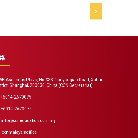
络
F, Ascendas Plaza, No 333 Tianyaoqiao Road, Xuhui
trict, Shanghai, 200030, China (CCN Secretariat)
+6014-2670075
+6014-2670075
info@ccneducation.com.my
ccnmalaysiaoffice