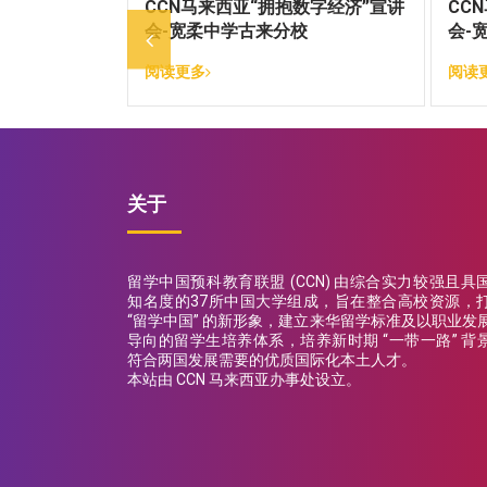
CCN马来西亚“拥抱数字经济”宣讲
CC
会-宽柔中学古来分校
会-
阅读更多
阅读
关于
留学中国预科教育联盟 (CCN) 由综合实力较强且具
知名度的37所中国大学组成，旨在整合高校资源，
“留学中国” 的新形象，建立来华留学标准及以职业发
导向的留学生培养体系，培养新时期 “一带一路” 背
符合两国发展需要的优质国际化本土人才。
本站由 CCN 马来西亚办事处设立。