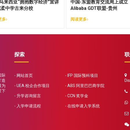
N马来西亚“拥抱数字经济”宣讲
中国-东盟教育交流周上成立
宽柔中学古来分校
Alibaba GDT联盟-贵州
更多
阅读更多
探索
联
国际
5
网站首页
IFP 国际预科项目
打造
Dis
展为
UEA 校企合作项目
ABS 阿里巴巴商学院
景下
升学咨询留言
CCN 奖学金
入学申请流程
在线申请入学系统