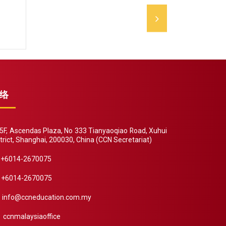
络
F, Ascendas Plaza, No 333 Tianyaoqiao Road, Xuhui
trict, Shanghai, 200030, China (CCN Secretariat)
+6014-2670075
+6014-2670075
info@ccneducation.com.my
ccnmalaysiaoffice