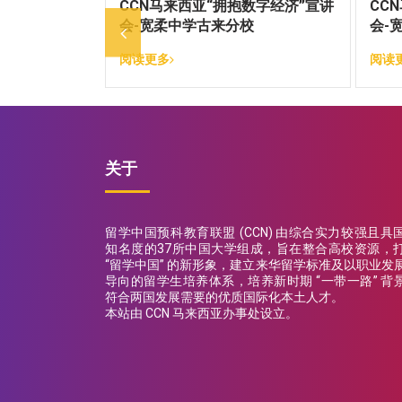
CCN马来西亚“拥抱数字经济”宣讲
CC
会-宽柔中学古来分校
会-
阅读更多
阅读
关于
留学中国预科教育联盟 (CCN) 由综合实力较强且具
知名度的37所中国大学组成，旨在整合高校资源，
“留学中国” 的新形象，建立来华留学标准及以职业发
导向的留学生培养体系，培养新时期 “一带一路” 背
符合两国发展需要的优质国际化本土人才。
本站由 CCN 马来西亚办事处设立。