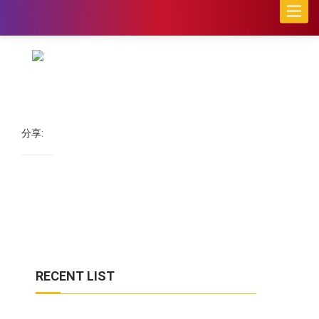
Toggle
naviga
分享:
RECENT LIST