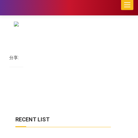
Toggle
naviga
分享:
RECENT LIST