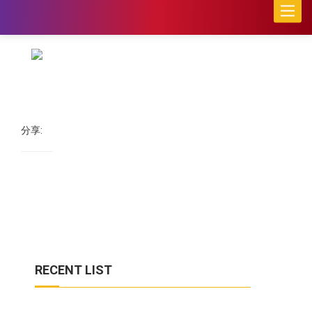
Toggle
naviga
分享:
RECENT LIST