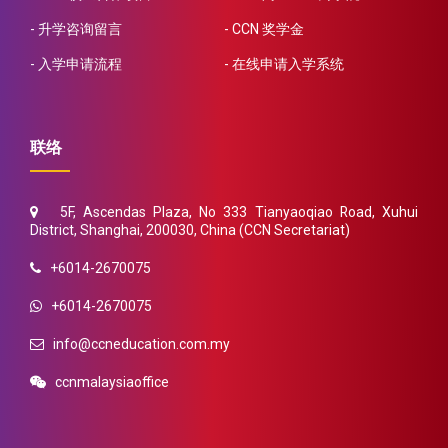
升学咨询留言
CCN 奖学金
入学申请流程
在线申请入学系统
联络
5F, Ascendas Plaza, No 333 Tianyaoqiao Road, Xuhui
District, Shanghai, 200030, China (CCN Secretariat)
+6014-2670075
+6014-2670075
info@ccneducation.com.my
ccnmalaysiaoffice