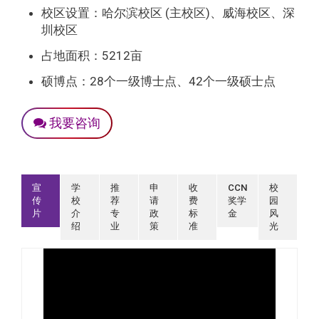
校区设置：哈尔滨校区 (主校区)、威海校区、深
圳校区
占地面积：5212亩
硕博点：28个一级博士点、42个一级硕士点
我要咨询
宣
学
推
申
收
CCN
校
传
校
荐
请
费
奖学
园
片
介
专
政
标
金
风
绍
业
策
准
光