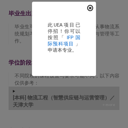
毕业生出路
此UEA项目已
毕业生可在物流相关的部门或单位，从事物流系
停招！你可以
统规划与设计、物流设备研发、运营与管理等工
按照「
IFP 国
作。
际预科项目
」
申请本专业。
学位阶段本科课程安排
不同院校的课程设置与要求可能不同，以下内容
仅供参考：
[本科] 物流工程（智慧供应链与运营管理）／
天津大学