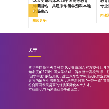
第一站：CCN
CCN受邀出席2026中国高等教育
教育
程！
展泰国站，共建来华留学预科本地
专业
化新生态
阅读
阅读更多
关于
留学中国预科教育联盟 (CCN) 由综合实力较强且具
知名度的37所中国大学组成，旨在整合高校资源，
“留学中国” 的新形象，建立来华留学标准及以职业发
导向的留学生培养体系，培养新时期 “一带一路” 背
符合两国发展需要的优质国际化本土人才。
本站由 CCN 马来西亚办事处设立。