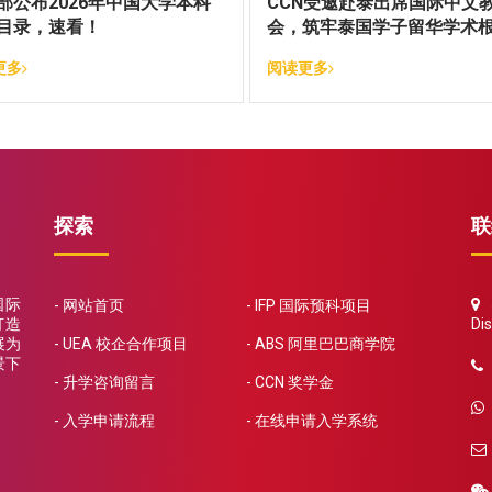
部公布2026年中国大学本科
CCN受邀赴泰出席国际中文
目录，速看！
会，筑牢泰国学子留华学术
更多
阅读更多
探索
联
国际
5
网站首页
IFP 国际预科项目
打造
Dis
展为
UEA 校企合作项目
ABS 阿里巴巴商学院
景下
升学咨询留言
CCN 奖学金
入学申请流程
在线申请入学系统