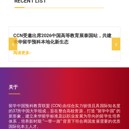
RECENT LIST
新
CCN受邀出席2026中国高等教育展泰国站，共建
来华留学预科本地化新生态
阅读更多
关于
留学中国预科教育联盟 (CCN) 由综合实力较强且具国际知名度
的37所中国大学组成，旨在整合高校资源，打造 “留学中国” 的
新形象，建立来华留学标准及以职业发展为导向的留学生培养
体系，培养新时期 “一带一路” 背景下符合两国发展需要的优质
国际化本土人才。